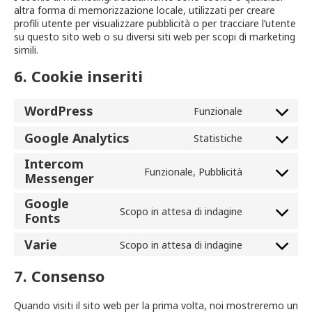
altra forma di memorizzazione locale, utilizzati per creare
profili utente per visualizzare pubblicità o per tracciare l’utente
su questo sito web o su diversi siti web per scopi di marketing
simili.
6. Cookie inseriti
WordPress
Funzionale
Consent
to
Google Analytics
Statistiche
service
Consent
wordpress
to
Intercom
service
Funzionale, Pubblicità
Messenger
Consent
google-
to
analytics
Google
service
Scopo in attesa di indagine
Fonts
intercom-
Consent
messenger
to
Varie
service
Scopo in attesa di indagine
Consent
google-
to
fonts
7. Consenso
service
varie
Quando visiti il sito web per la prima volta, noi mostreremo un