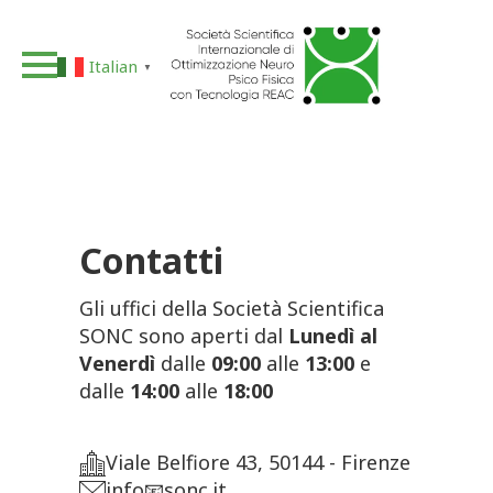
Italian
▼
Contatti
Gli uffici della Società Scientifica
SONC sono aperti dal
Lunedì al
Venerdì
dalle
09:00
alle
13:00
e
dalle
14:00
alle
18:00
Viale Belfiore 43, 50144 - Firenze
info📧sonc.it